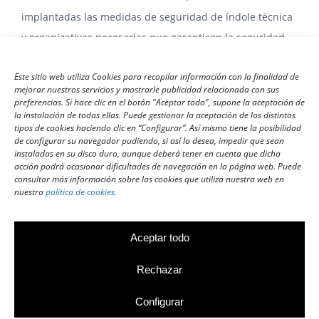
implantadas las medidas de seguridad de índole técnica
y organizativas necesarias que garanticen la seguridad
de los datos de carácter personal del Usuario y eviten su
Este sitio web utiliza Cookies para recopilar información con la finalidad de
alteración, pérdida, tratamiento y/o acceso no autorizado
mejorar nuestros servicios y mostrarle publicidad relacionada con sus
de acuerdo con el estado de la tecnología, la naturaleza
preferencias. Si hace clic en el botón "Aceptar todo", supone la aceptación de
la instalación de todas ellas. Puede gestionar la aceptación de los distintos
de los datos almacenados y los riesgos a los que están
tipos de cookies haciendo clic en “Configurar”. Así mismo tiene la posibilidad
expuestos, ya provengan de la acción humana o del
de configurar su navegador pudiendo, si así lo desea, impedir que sean
instaladas en su disco duro, aunque deberá tener en cuenta que dicha
medio físico o natural, en conformidad con el que prevé
acción podrá ocasionar dificultades de navegación en la página web. Puede
consultar más información sobre las cookies que utiliza nuestra web en
la normativa vigente.
nuestra
política de cookies.
Aceptar todo
Aviso Legal
|
Política de cookies
|
Política de privacidad
Rechazar
|
Política de seguridad de la información
|
Certificado
Configurar
ISO 27001
| by
WeLoveWebs